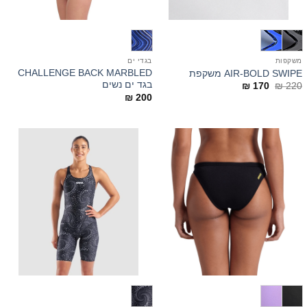
משקפות
בגדי ים
CHALLENGE BACK MARBLED
AIR-BOLD SWIPE משקפת
בגד ים נשים
המחיר
המחיר
₪
170
₪
220
המקורי
הנוכחי
₪
200
היה:
הוא:
₪ 170.
₪ 220.