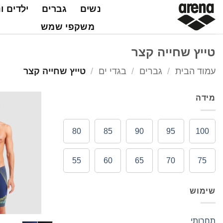
Ski
נשים
גברים
ילדים ו
t
משקפי שמש
conten
טייץ שחייה קצר
עמוד הבית
/
גברים
/
בגדי ים
/
טייץ שחייה קצר
מידה
80
85
90
95
100
55
60
65
70
75
שימוש
תחרותי