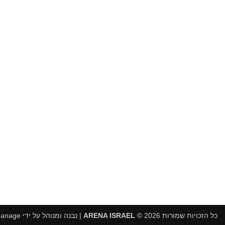
כל הזכויות שמורות 2026 ©
ARENA ISRAEL
| נבנה ומנוהל על ידי
WEmanage - ני