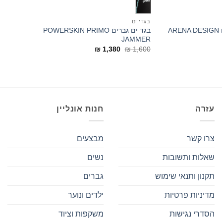
בגדי ים
בגד ים טייץ גברים ARENA DESIGN
בגד ים גברים POWERSKIN PRIMO
JAMMER
המחיר
המחיר
₪
1,380
₪
1,600
המקורי
הנוכחי
היה:
הוא:
₪ 1,380.
₪ 1,600.
עזרה
חנות אונליין
צרו קשר
מבצעים
שאלות ותשובות
נשים
תקנון ותנאי שימוש
גברים
מדיניות פרטיות
ילדים ונוער
הסדרי נגישות
משקפות וציוד