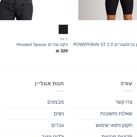
+
ביגוד
בגד ים תחרותי טיץ בנים/גברים POWERSKIN ST 2.0
ג'קט גברים Hooded Spacer
₪
320
עזרה
חנות אונליין
צרו קשר
מבצעים
שאלות ותשובות
נשים
תקנון ותנאי שימוש
גברים
מדיניות פרטיות
ילדים ונוער