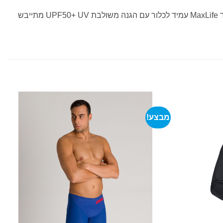
מכנסי השחייה המושכים את העין ועמידים במיוחד בגזרה נמוכה במותניים מכנסיים Crazy Skulls Carnival מיועדים לשחיינים רגילים. בד MaxLife עמיד לכלור עם הגנה משולבת UPF50+ UV מתייבש
מבצע!