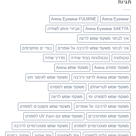
תגיות
Arena Eyewear FULMINE
Arena Eyewear
Arena Eyewear SAETTA
אביזרי אימון לשחייה
איך לבחור משקפי שמש לריצה
איך לבחור משקפי שמש לרכיבה על אופניים
בגדי ים מתקדמים
טכנולוגיה
טכנולוגיות בציוד שחייה
מדריך שחיה
משקפי ספורט Arena
משקפי שמש Arena
משקפי שמש Arena לריצה ורכיבה
משקפי שמש לאימוני חוץ
משקפי שמש לטריאתלון
משקפי שמש לספורט
משקפי שמש לספורט ימי
משקפי שמש לריצה
משקפי שמש לרכיבה על אופניים
משקפי שמש מקוטבים לספורט
משקפי שמש ספורטיביים
משקפי שמש עם הגנת UV לספורט
משקפי שמש פוטוכרומיים לספורט
משקפי שמש פוטוכרומיים לרכיבה
משקפי שמש קלים לספורט
ציוד לשחיינים
ציוד שחייה
שחייה בחורף