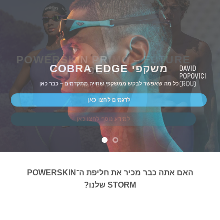
POWERSKIN PRIMO – FUTURE
משקפי COBRA EDGE
DUSK
כל מה שאפשר לבקש ממשקפי שחייה מתקדמים – כבר כאן
זמין עכשיו לרכישה
לדגמים לחצו כאן
למידע נוסף לחצו כאן
האם אתה כבר מכיר את חליפת ה־POWERSKIN
STORM שלנו?