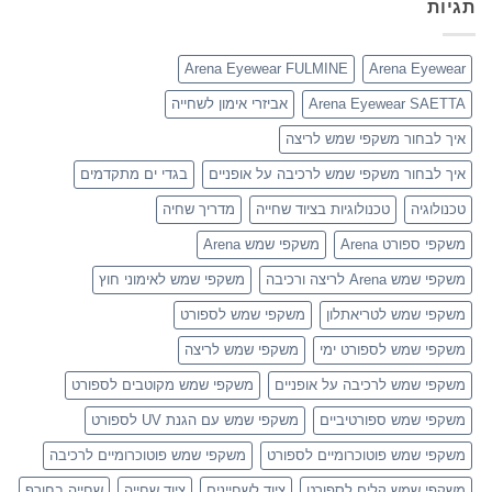
תגיות
Arena Eyewear FULMINE
Arena Eyewear
Arena Eyewear SAETTA
אביזרי אימון לשחייה
איך לבחור משקפי שמש לריצה
איך לבחור משקפי שמש לרכיבה על אופניים
בגדי ים מתקדמים
טכנולוגיה
טכנולוגיות בציוד שחייה
מדריך שחיה
משקפי ספורט Arena
משקפי שמש Arena
משקפי שמש Arena לריצה ורכיבה
משקפי שמש לאימוני חוץ
משקפי שמש לטריאתלון
משקפי שמש לספורט
משקפי שמש לספורט ימי
משקפי שמש לריצה
משקפי שמש לרכיבה על אופניים
משקפי שמש מקוטבים לספורט
משקפי שמש ספורטיביים
משקפי שמש עם הגנת UV לספורט
משקפי שמש פוטוכרומיים לספורט
משקפי שמש פוטוכרומיים לרכיבה
משקפי שמש קלים לספורט
ציוד לשחיינים
ציוד שחייה
שחייה בחורף