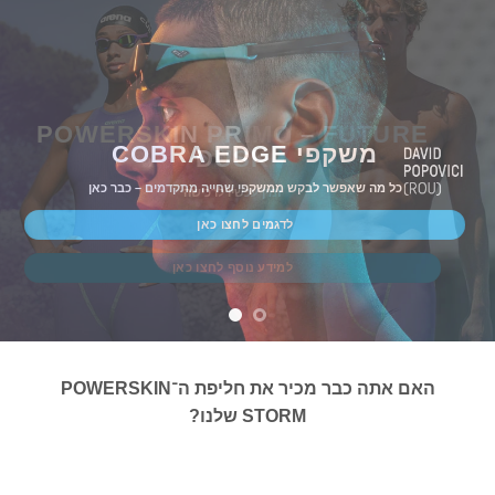
POWERSKIN PRIMO – FUTURE
משקפי COBRA EDGE
DUSK
כל מה שאפשר לבקש ממשקפי שחייה מתקדמים – כבר כאן
זמין עכשיו לרכישה
לדגמים לחצו כאן
למידע נוסף לחצו כאן
האם אתה כבר מכיר את חליפת ה־POWERSKIN
STORM שלנו?