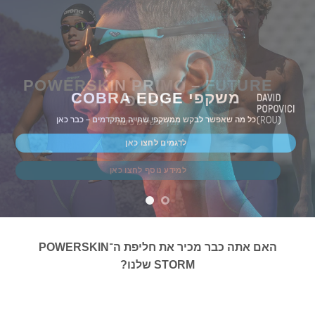
POWERSKIN PRIMO – FUTURE
משקפי COBRA EDGE
DUSK
כל מה שאפשר לבקש ממשקפי שחייה מתקדמים – כבר כאן
זמין עכשיו לרכישה
לדגמים לחצו כאן
למידע נוסף לחצו כאן
האם אתה כבר מכיר את חליפת ה־POWERSKIN
STORM שלנו?