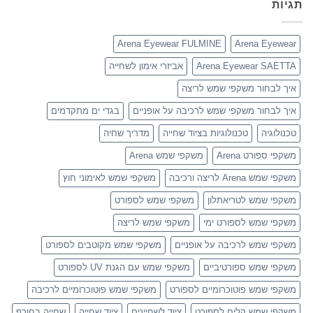
תגיות
Arena Eyewear FULMINE
Arena Eyewear
Arena Eyewear SAETTA
אביזרי אימון לשחייה
איך לבחור משקפי שמש לריצה
איך לבחור משקפי שמש לרכיבה על אופניים
בגדי ים מתקדמים
טכנולוגיה
טכנולוגיות בציוד שחייה
מדריך שחיה
משקפי ספורט Arena
משקפי שמש Arena
משקפי שמש Arena לריצה ורכיבה
משקפי שמש לאימוני חוץ
משקפי שמש לטריאתלון
משקפי שמש לספורט
משקפי שמש לספורט ימי
משקפי שמש לריצה
משקפי שמש לרכיבה על אופניים
משקפי שמש מקוטבים לספורט
משקפי שמש ספורטיביים
משקפי שמש עם הגנת UV לספורט
משקפי שמש פוטוכרומיים לספורט
משקפי שמש פוטוכרומיים לרכיבה
משקפי שמש קלים לספורט
ציוד לשחיינים
ציוד שחייה
שחייה בחורף