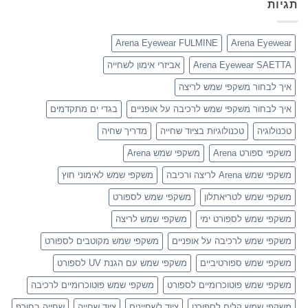
תגיות
Arena Eyewear FULMINE
Arena Eyewear
Arena Eyewear SAETTA
אביזרי אימון לשחייה
איך לבחור משקפי שמש לריצה
איך לבחור משקפי שמש לרכיבה על אופניים
בגדי ים מתקדמים
טכנולוגיה
טכנולוגיות בציוד שחייה
מדריך שחיה
משקפי ספורט Arena
משקפי שמש Arena
משקפי שמש Arena לריצה ורכיבה
משקפי שמש לאימוני חוץ
משקפי שמש לטריאתלון
משקפי שמש לספורט
משקפי שמש לספורט ימי
משקפי שמש לריצה
משקפי שמש לרכיבה על אופניים
משקפי שמש מקוטבים לספורט
משקפי שמש ספורטיביים
משקפי שמש עם הגנת UV לספורט
משקפי שמש פוטוכרומיים לספורט
משקפי שמש פוטוכרומיים לרכיבה
משקפי שמש קלים לספורט
ציוד לשחיינים
ציוד שחייה
שחייה בחורף