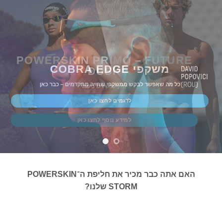
POWERSKIN PRIMO – FUTURE
משקפי COBRA EDGE
DUSK
כל מה שאפשר לבקש ממשקפי שחייה מתקדמים – כבר כאן
זמין עכשיו לרכישה
לדגמים לחצו כאן
למידע נוסף לחצו כאן
האם אתה כבר מכיר את חליפת ה־POWERSKIN
STORM שלנו?