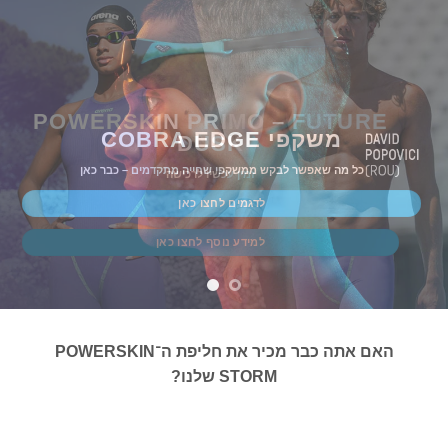
POWERSKIN PRIMO – FUTURE
משקפי COBRA EDGE
DUSK
כל מה שאפשר לבקש ממשקפי שחייה מתקדמים – כבר כאן
זמין עכשיו לרכישה
לדגמים לחצו כאן
למידע נוסף לחצו כאן
האם אתה כבר מכיר את חליפת ה־POWERSKIN
STORM שלנו?