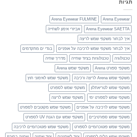
תגיות
Arena Eyewear FULMINE
Arena Eyewear
Arena Eyewear SAETTA
אביזרי אימון לשחייה
איך לבחור משקפי שמש לריצה
איך לבחור משקפי שמש לרכיבה על אופניים
בגדי ים מתקדמים
טכנולוגיה
טכנולוגיות בציוד שחייה
מדריך שחיה
משקפי ספורט Arena
משקפי שמש Arena
משקפי שמש Arena לריצה ורכיבה
משקפי שמש לאימוני חוץ
משקפי שמש לטריאתלון
משקפי שמש לספורט
משקפי שמש לספורט ימי
משקפי שמש לריצה
משקפי שמש לרכיבה על אופניים
משקפי שמש מקוטבים לספורט
משקפי שמש ספורטיביים
משקפי שמש עם הגנת UV לספורט
משקפי שמש פוטוכרומיים לספורט
משקפי שמש פוטוכרומיים לרכיבה
משקפי שמש קלים לספורט
ציוד לשחיינים
ציוד שחייה
שחייה בחורף