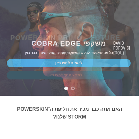
POWERSKIN PRIMO – FUTURE
משקפי COBRA EDGE
DUSK
כל מה שאפשר לבקש ממשקפי שחייה מתקדמים – כבר כאן
זמין עכשיו לרכישה
לדגמים לחצו כאן
למידע נוסף לחצו כאן
האם אתה כבר מכיר את חליפת ה־POWERSKIN
STORM שלנו?