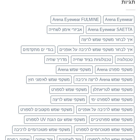
תגיות
Arena Eyewear FULMINE
Arena Eyewear
Arena Eyewear SAETTA
אביזרי אימון לשחייה
איך לבחור משקפי שמש לריצה
איך לבחור משקפי שמש לרכיבה על אופניים
בגדי ים מתקדמים
טכנולוגיה
טכנולוגיות בציוד שחייה
מדריך שחיה
משקפי ספורט Arena
משקפי שמש Arena
משקפי שמש Arena לריצה ורכיבה
משקפי שמש לאימוני חוץ
משקפי שמש לטריאתלון
משקפי שמש לספורט
משקפי שמש לספורט ימי
משקפי שמש לריצה
משקפי שמש לרכיבה על אופניים
משקפי שמש מקוטבים לספורט
משקפי שמש ספורטיביים
משקפי שמש עם הגנת UV לספורט
משקפי שמש פוטוכרומיים לספורט
משקפי שמש פוטוכרומיים לרכיבה
משקפי שמש קלים לספורט
ציוד לשחיינים
ציוד שחייה
שחייה בחורף