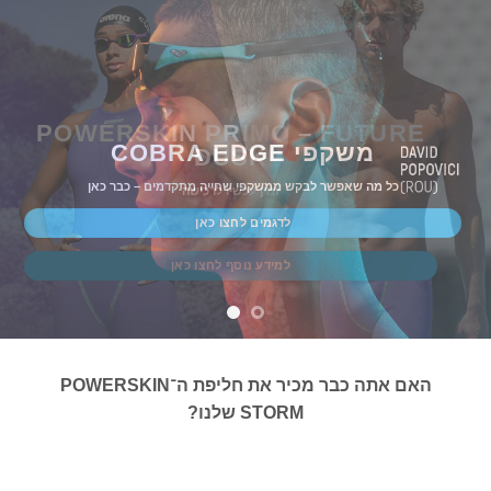
POWERSKIN PRIMO – FUTURE
משקפי COBRA EDGE
DUSK
כל מה שאפשר לבקש ממשקפי שחייה מתקדמים – כבר כאן
זמין עכשיו לרכישה
לדגמים לחצו כאן
למידע נוסף לחצו כאן
האם אתה כבר מכיר את חליפת ה־POWERSKIN
STORM שלנו?