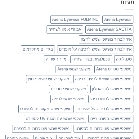
תגיות
Arena Eyewear FULMINE
Arena Eyewear
Arena Eyewear SAETTA
אביזרי אימון לשחייה
איך לבחור משקפי שמש לריצה
איך לבחור משקפי שמש לרכיבה על אופניים
בגדי ים מתקדמים
טכנולוגיה
טכנולוגיות בציוד שחייה
מדריך שחיה
משקפי ספורט Arena
משקפי שמש Arena
משקפי שמש Arena לריצה ורכיבה
משקפי שמש לאימוני חוץ
משקפי שמש לטריאתלון
משקפי שמש לספורט
משקפי שמש לספורט ימי
משקפי שמש לריצה
משקפי שמש לרכיבה על אופניים
משקפי שמש מקוטבים לספורט
משקפי שמש ספורטיביים
משקפי שמש עם הגנת UV לספורט
משקפי שמש פוטוכרומיים לספורט
משקפי שמש פוטוכרומיים לרכיבה
משקפי שמש קלים לספורט
ציוד לשחיינים
ציוד שחייה
שחייה בחורף