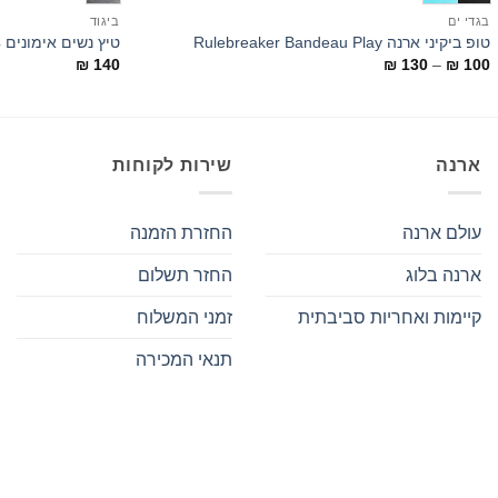
בגדי ים
ביגוד
טופ ביקיני ארנה Rulebreaker Bandeau Play
טיץ נשים אימונים 3/4 Te Corsaire
טווח
₪
140
₪
130
–
₪
100
מחירים:
עד
ארנה
שירות לקוחות
עולם ארנה
החזרת הזמנה
ארנה בלוג
החזר תשלום
קיימות ואחריות סביבתית
זמני המשלוח
תנאי המכירה