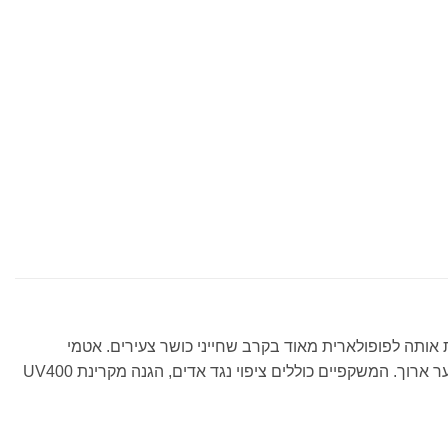
ותה לפופולארית מאוד בקרב שחייני כושר צעירים. אטמי
הסיליקון הרכים והעמידים מספקים נוחות מקסימלית. הרצועה המפוצלת ניתנת להתאמה אישית בשביל התאמה נוחה ובטוחה, גם עם שיער ארוך. המשקפיים כוללים ציפוי נגד אדים, הגנה מקרינת UV400