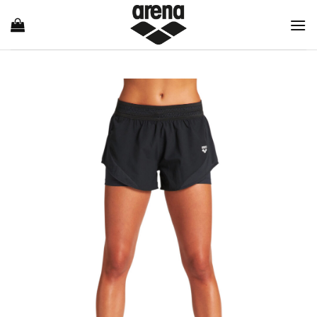
Ski
t
conten