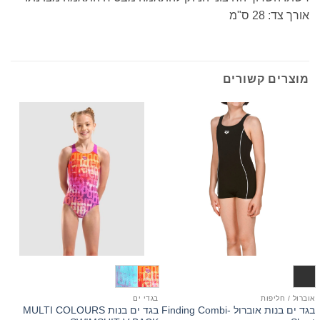
אורך צד: 28 ס"מ
מוצרים קשורים
אוברול / חליפות
בגדי ים
ב
בגד ים בנות אוברול Finding Combi-
בגד ים בנות MULTI COLOURS
ב