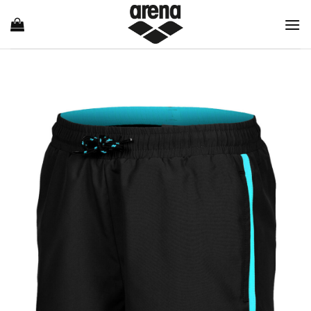
Ski
t
conten