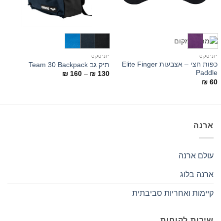
יוניסקס
יוניסקס
י
כפות חצי – אצבעות Elite Finger
תיק גב Team 30 Backpack
d
Paddle
טווח
₪
160
–
₪
130
מחירים:
0
₪
60
עד
ארנה
עולם ארנה
ארנה בלוג
קיימות ואחריות סביבתית
שירות לקוחות