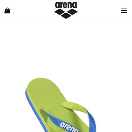
Ski
t
conten