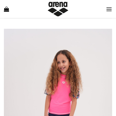
Ski
t
conten