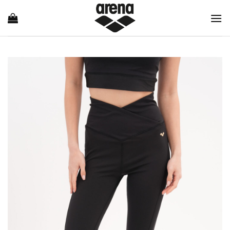
Ski
t
conten