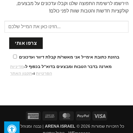
הירשמו לרשימת התפוצה שלנו וקבלו עדכונים על מבצעים,
קולקציות חדשות והטבות שוות לפני כולם!
בהזנת כתובת אימייל אני מאשר/ת קבלת דיוור ועדכונים
מארנה בדבר הטבות ומבצעים בדוא“ל בכפוף ל-
מדיניות
הפרטיות
ו-
תקנון האתר
American
Cash
MasterCard
PayPal
Visa
Express
On
כל הזכויות שמורות 2026 ©
ARENA ISRAEL
| נבנה ומנוהל על ידי
Delivery
WEmanage - ניהול אתרים