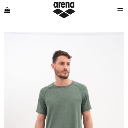
Ski
t
conten