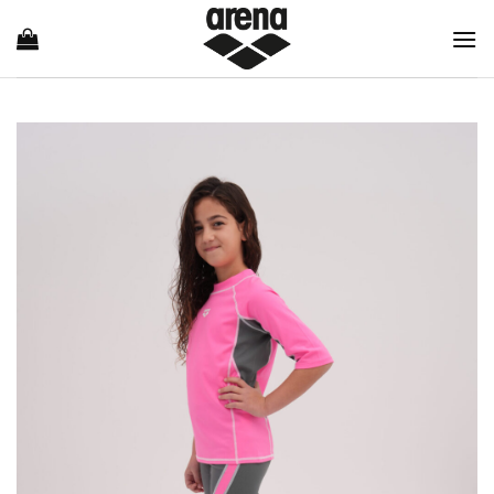
Ski
t
conten