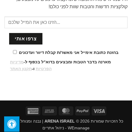
קולקציות חדשות והטבות שוות לפני כולם!
בהזנת כתובת אימייל אני מאשר/ת קבלת דיוור ועדכונים
מארנה בדבר הטבות ומבצעים בדוא“ל בכפוף ל-
מדיניות
הפרטיות
ו-
תקנון האתר
American
Cash
MasterCard
PayPal
Visa
Express
On
כל הזכויות שמורות 2026 ©
ARENA ISRAEL
| נבנה ומנוהל על ידי
Delivery
WEmanage - ניהול אתרים