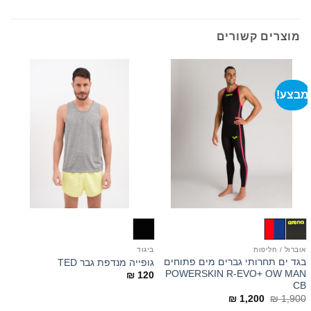
מוצרים קשורים
מבצע!
אוברול / חליפות
ביגוד
ב
בגד ים תחרותי גברים מים פתוחים
גופייה מנדפת גבר TED
מ
POWERSKIN R-EVO+ OW MAN
0
₪
120
CB
המחיר
המחיר
₪
1,200
₪
1,900
המקורי
הנוכחי