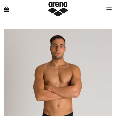
Ski
t
conten