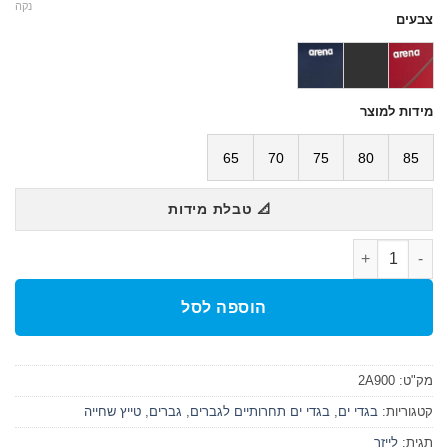
נקה
צבעים
מידות למוצר
65
70
75
80
85
📐 טבלת מידות
כמות של בגד ים תחרותי טיץ בנים/גברים POWERSKIN ST 2.0 JAMMER
הוספה לסל
מק"ט:
2A900
קטגוריות:
בגדי ים
,
בגדי ים תחרותיים לגברים
,
גברים
,
טייץ שחייה
תגית:
לייזר