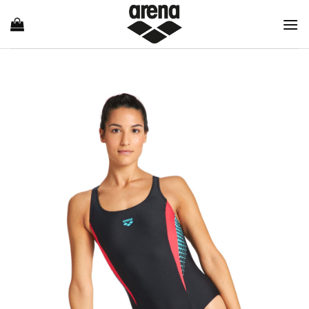
Ski
t
conten