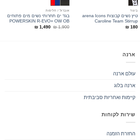
ביגוד
אוברול / חליפות
ב
טיץ נשים קבוצות arena Icons
בגד ים תחרותי נשים מים פתוחים
g
POWERSKIN R-EVO+ OW OB
Caroline Team Stirrup
המחיר
המחיר
9
₪
1,490
₪
1,900
₪
180
המקורי
הנוכחי
היה:
הוא:
₪ 1,490.
₪ 1,900.
ארנה
עולם ארנה
ארנה בלוג
קיימות ואחריות סביבתית
שירות לקוחות
החזרת הזמנה