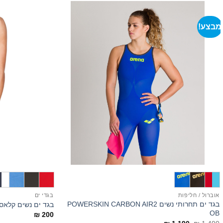
מבצע!
+
אוברול / חליפות
בגדי ים
בגד ים תחרותי נשים POWERSKIN CARBON AIR2
בגד ים נשים קלאסי גזרה נמ
OB
₪
200
המחיר
המחיר