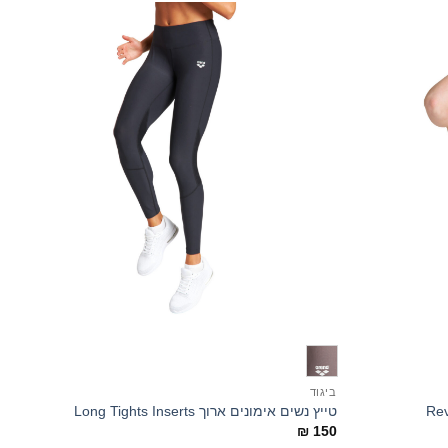
+
+
ביגוד
ב
טייץ נשים אימונים ארוך Long Tights Inserts
ב
0
₪
150