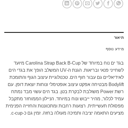
תיאור
מידע נוסף
בגד ים נוח במיוחד של Carolina Strap Back B-Cup מיועד
לשחייני פנאי ובריאות. הגנת ה-UV המשלב הופך את בגדי הים
לאידיאליים גם עבור חוף הים. טכנולוגיית עיצוב הגוף והתומכת
Bodylift מבטיחה אפקט עיצוב אופטימלי ונוחות יוצאת דופן. עם
רשת Power משולבת לבקרת בטן. בגד הים עשוי מבד נמתח
עמיד לכלור, מהיר ייבוש ונוח במיוחד. הניילון הממוחזר מתקבל
מפסולת תעשייתית. רצועות רחבות ומתכווננות והחזייה הפנימית
מציעים התאמה יציבה ותמיכה מעולה בחזה. זמין גם כ-c-cup.