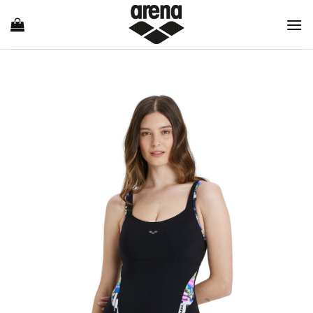
Ski
t
conten