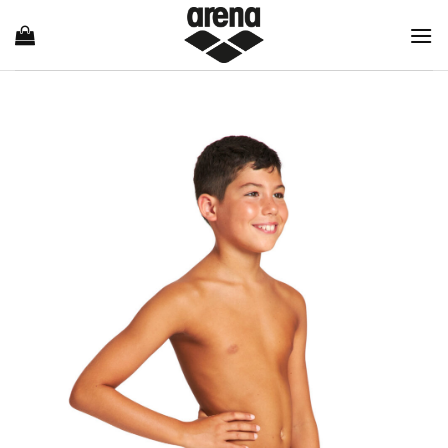
Ski
t
conten