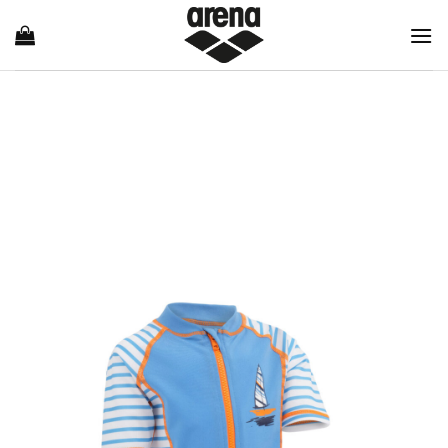
Ski
t
conten